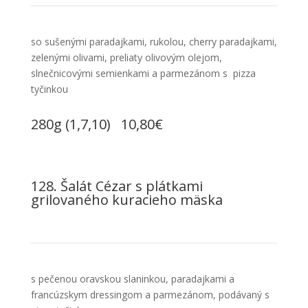
so sušenými paradajkami, rukolou, cherry paradajkami,
zelenými olivami, preliaty olivovým olejom,
slnečnicovými semienkami a parmezánom s pizza
tyčinkou
280g (1,7,10) 10,80€
128. Šalát Cézar s plátkami
grilovaného kuracieho mäska
s pečenou oravskou slaninkou, paradajkami a
francúzskym
dressingom a parmezánom, podávaný s