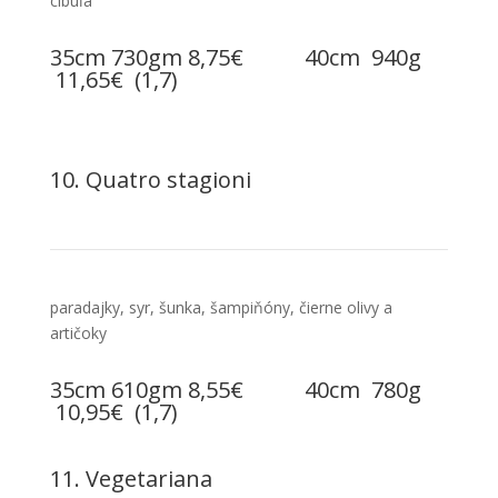
cibuľa
35cm 730gm 8,75€ 40cm 940g
11,65€ (1,7)
10. Quatro stagioni
paradajky, syr, šunka, šampiňóny, čierne olivy a
artičoky
35cm 610gm 8,55€ 40cm 780g
10,95€ (1,7)
11. Vegetariana