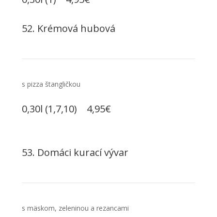
52. Krémová hubová
s pizza štangličkou
0,30l (1,7,10) 4,95€
53. Domáci kurací vývar
s mäskom, zeleninou a rezancami