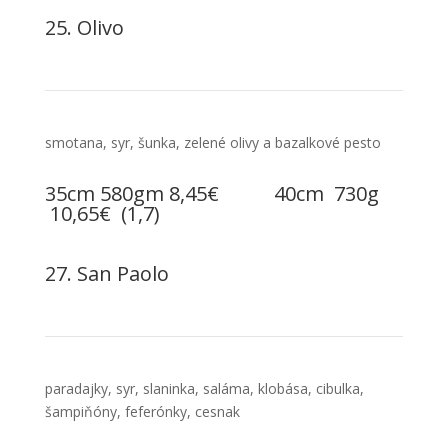
25. Olivo
smotana, syr, šunka, zelené olivy a bazalkové pesto
35cm 580gm 8,45€ 40cm 730g
10,65€ (1,7)
27. San Paolo
paradajky, syr, slaninka, saláma, klobása, cibulka,
šampiňóny, feferónky, cesnak