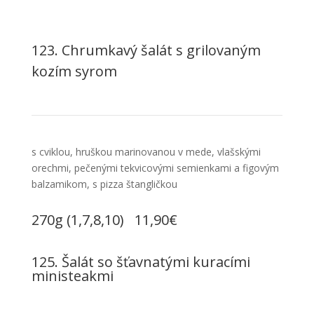
123. Chrumkavý šalát s grilovaným
kozím syrom
s cviklou, hruškou marinovanou v mede, vlašskými
orechmi, pečenými tekvicovými semienkami a figovým
balzamikom, s pizza štangličkou
270g (1,7,8,10) 11,90€
125. Šalát so šťavnatými kuracími
ministeakmi