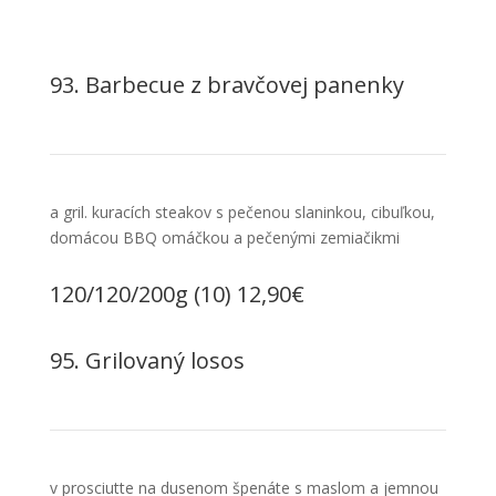
93. Barbecue z bravčovej panenky
a gril. kuracích steakov s pečenou slaninkou, cibuľkou,
domácou BBQ omáčkou a pečenými zemiačikmi
120/120/200g (10) 12,90€
95. Grilovaný losos
v prosciutte na dusenom špenáte s maslom a jemnou