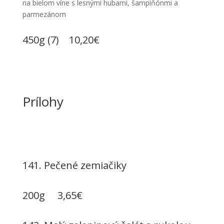
na bielom víne s lesnými hubami, šampiňónmi a
parmezánom
450g (7) 10,20€
Prílohy
141. P
ečené zemiačiky
200g 3,65€