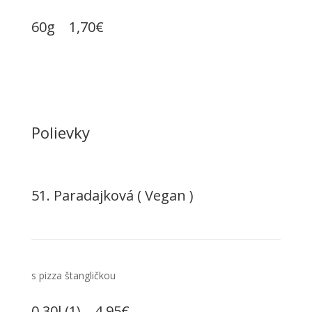
60g 1,70€
Polievky
51. Paradajková ( Vegan )
s pizza štangličkou
0,30l (1) 4,95€