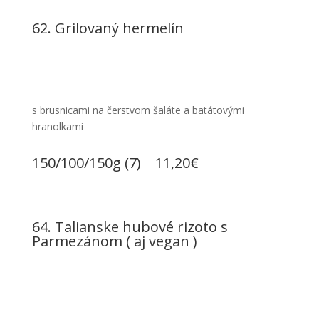
62. Grilovaný hermelín
s brusnicami na čerstvom šaláte a batátovými
hranolkami
150/100/150g (7) 11,20€
64. Talianske hubové rizoto s
Parmezánom ( aj vegan )