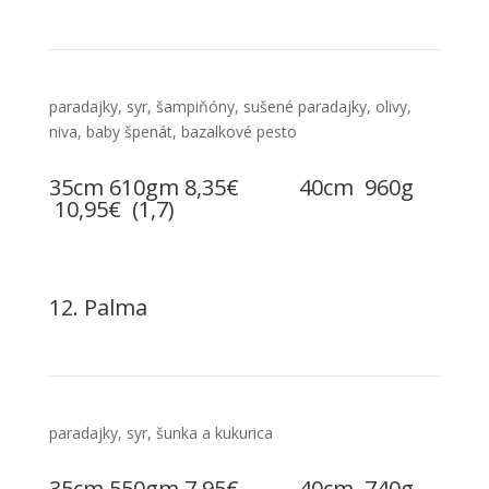
paradajky, syr, šampiňóny, sušené paradajky, olivy,
niva, baby špenát, bazalkové pesto
35cm 610gm 8,35€ 40cm 960g
10,95€ (1,7)
12. Palma
paradajky, syr, šunka a kukurica
35cm 550gm 7,95€ 40cm 740g