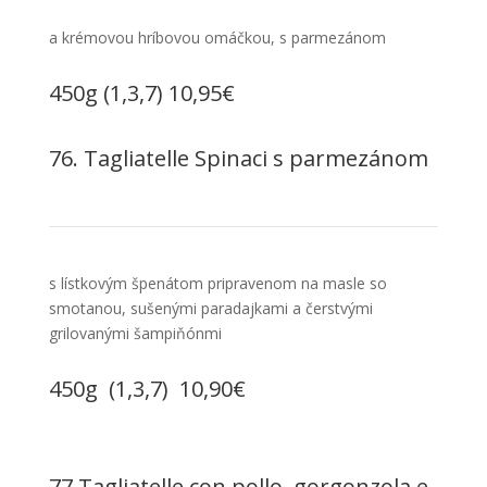
a krémovou hríbovou omáčkou, s parmezánom
450g (1,3,7) 10,95€
76. Tagliatelle Spinaci s parmezánom
s lístkovým špenátom pripravenom na masle so
smotanou, sušenými paradajkami a čerstvými
grilovanými šampiňónmi
450g (1,3,7) 10,90€
77.Tagliatelle con pollo, gorgonzola e